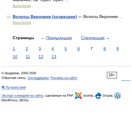
Википедия
Волосы Вероники (созвездие)
— Волосы Вероники …
70
Википедия
Страницы
←
Предыдущая
Следующая
→
1
2
3
4
5
6
7
8
9
10
11
12
13
© Академик, 2000-2026
18+
Обратная связь:
Техподдержка
,
Реклама на сайте
👣 Путешествия
Экспорт словарей на сайты
, сделанные на PHP,
Joomla,
Drupal,
WordPress, MODx.